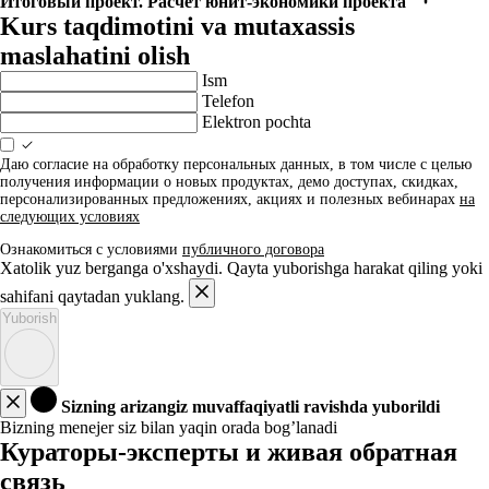
Итоговый проект. Расчёт юнит-экономики проекта
Kurs taqdimotini va mutaxassis
maslahatini olish
Ism
Telefon
Elektron pochta
Даю согласие на обработку персональных данных, в том числе с целью
получения информации о новых продуктах, демо доступах, скидках,
персонализированных предложениях, акциях и полезных вебинарах
на
следующих условиях
Ознакомиться с условиями
публичного договора
Xatolik yuz berganga o'xshaydi. Qayta yuborishga harakat qiling yoki
sahifani qaytadan yuklang.
Yuborish
Sizning arizangiz muvaffaqiyatli ravishda yuborildi
Bizning menejer siz bilan yaqin orada bog’lanadi
Кураторы-эксперты и живая обратная
связь