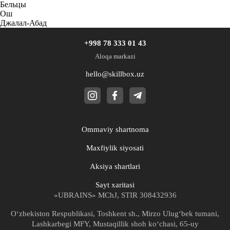
Бельцы
Ош
Джалал-Абад
+998 78 333 01 43
Aloqa markazi
hello@skillbox.uz
Ommaviy shartnoma
Maxfiylik siyosati
Aksiya shartlari
Sayt xaritasi
«UBRAINS» MChJ, STIR 308432936
O‘zbekiston Respublikasi, Toshkent sh., Mirzo Ulugʻbek tumani,
Lashkarbegi MFY, Mustaqillik shoh ko‘chasi, 65-uy