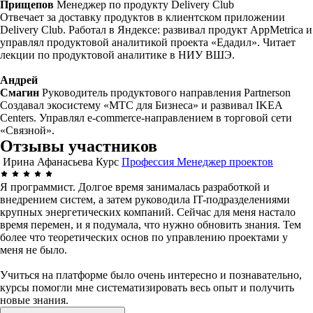
Прищепов
Менеджер по продукту Delivery Club
Отвечает за доставку продуктов в клиентском приложении
Delivery Club. Работал в Яндексе: развивал продукт AppMetrica и
управлял продуктовой аналитикой проекта «Едадил». Читает
лекции по продуктовой аналитике в НИУ ВШЭ.
Андрей
Смагин
Руководитель продуктового направления Partnerson
Создавал экосистему «МТС для Бизнеса» и развивал IKEA
Centers. Управлял e-commerce-направлением в торговой сети
«Связной».
Отзывы участников
Ирина Афанасьева
Курс
Профессия Менеджер проектов
Я программист. Долгое время занималась разработкой и
внедрением систем, а затем руководила IT-подразделениями
крупных энергетических компаний. Сейчас для меня настало
время перемен, и я подумала, что нужно обновить знания. Тем
более что теоретических основ по управлению проектами у
меня не было.
Учиться на платформе было очень интересно и познавательно,
курсы помогли мне систематизировать весь опыт и получить
новые знания.