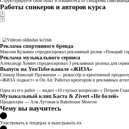
Структурируете свой опыт и избавитесь от синдрома самозванца
Работы спикеров и авторов курса
Реклама спортивного бренда
Максим Кузьмин спродюсировал рекламный ролик «Покоряй гор
Реклама музыкального сервиса
Александр Хомич спродюсировал 3 рекламных ролика для серв
Выпуск на YouTube-канале «ЖИЗА»
Спикер Николай Пружинин — режиссёр и креативный продюсер,
«ЖИЗА подкаст» и On Air. Работал креатором в рекламных агентства
Одна из его работ — видео «10 глупых вопросов» с Петром Гла
Музыкальный клип Баста & Zivert «Не болей»
Продюсеры — Аля Луговая и Bakehouse Moscow
Чему вы научитесь
Участвовать в тендерах и выигрывать их