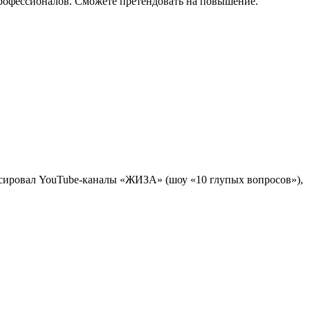
профессионалов. Сможете претендовать на повышение.
сировал YouTube-каналы «ЖИЗА» (шоу «10 глупых вопросов»),