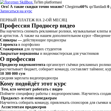
Ta'lim platformasi
Ого! А такие скидки точно можно?
Chegirma
60%
qo'llaniladi
0
Записаться на курс
ПЕРВЫЙ ПЛАТЕЖ НА 2-ОЙ МЕСЯЦ
Профессия Продюсер видео
Вы научитесь снимать рекламные ролики, музыкальные клипы и 
и артистов. А также на нашем дополнительном курсе «Введение
Спикеры —
действующие продюсеры
3 проекта
в портфолио
Стажировки
для лучших студентов
Закрытые воркшопы
и видеомастерская для участников
О профессии
Продюсер видеоконтента
организует съёмки рекламных роликов,
рассчитывает бюджет, собирает команду, составляет тайминг, к
10 300 000 сум
средняя зарплата видеопродюсера
Кому подойдёт этот курс
Тем, кто мечтает работать с видео
Поймете специфику работы с видеопроектами. Научитесь создав
Проджект- и event-менеджерам
Научитесь собирать команду, привлекать спонсоров для съемки
Ассистентам продюсеров