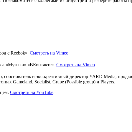
. Познакомитесь с коллегами из индустрии и разберете работы 
од c Reebok».
Смотреть на Vimeo
.
иса «Музыка» «ВКонтакте».
Смотреть на Vimeo
.
 сооснователь и экс-креативный директор YARD Media, продю
х Gameland, Socialist, Grape (Possible group) и Players.
нцем.
Смотреть на YouTube
.