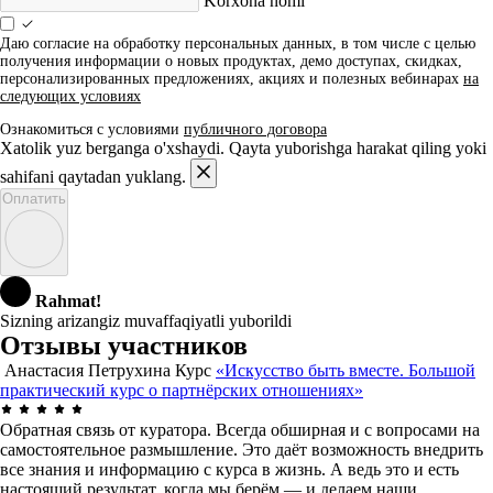
Korxona nomi
Даю согласие на обработку персональных данных, в том числе с целью
получения информации о новых продуктах, демо доступах, скидках,
персонализированных предложениях, акциях и полезных вебинарах
на
следующих условиях
Ознакомиться с условиями
публичного договора
Xatolik yuz berganga o'xshaydi. Qayta yuborishga harakat qiling yoki
sahifani qaytadan yuklang.
Оплатить
Rahmat!
Sizning arizangiz muvaffaqiyatli yuborildi
Отзывы участников
Анастасия Петрухина
Курс
«Искусство быть вместе. Большой
практический курс о партнёрских отношениях»
Обратная связь от куратора. Всегда обширная и с вопросами на
самостоятельное размышление. Это даёт возможность внедрить
все знания и информацию с курса в жизнь. А ведь это и есть
настоящий результат, когда мы берём — и делаем наши