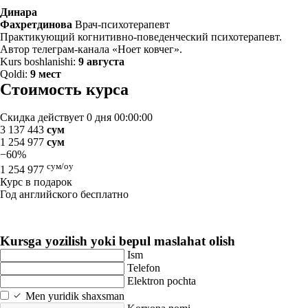
Динара
Фахретдинова
Врач-психотерапевт
Практикующий когнитивно-поведенческий психотерапевт.
Автор телеграм-канала «Ноет ковчег».
Kurs boshlanishi:
9 августа
Qoldi:
9 мест
Стоимость курса
Скидка действует
0 дня 00:00:00
3 137 443
сум
1 254 977
сум
−60%
сум/oy
1 254 977
Курс в подарок
Год английского бесплатно
Kursga yozilish yoki bepul maslahat olish
Ism
Telefon
Elektron pochta
Men yuridik shaxsman