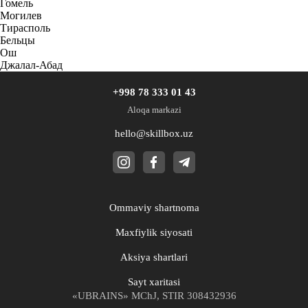
Гомель
Могилев
Тирасполь
Бельцы
Ош
Джалал-Абад
+998 78 333 01 43
Aloqa markazi
hello@skillbox.uz
Ommaviy shartnoma
Maxfiylik siyosati
Aksiya shartlari
Sayt xaritasi
«UBRAINS» MChJ, STIR 308432936