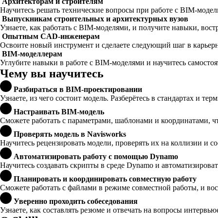
Архитекторам и строителям
Научитесь решать технические вопросы при работе с BIM-модел
Выпускникам строительных и архитектурных вузов
Узнаете, как работать с BIM-моделями, и получите навыки, вост
Опытным CAD-инженерам
Освоите новый инструмент и сделаете следующий шаг в карьерн
BIM-моделлерам
Углубите навыки в работе с BIM-моделями и научитесь самосто
Чему вы научитесь
Разбираться в BIM-проектировании
Узнаете, из чего состоит модель. Разберётесь в стандартах и т
Настраивать BIM-модель
Сможете работать с параметрами, шаблонами и координатами, ч
Проверять модель в Navisworks
Научитесь рецензировать модели, проверять их на коллизии и со
Автоматизировать работу с помощью Dynamo
Научитесь создавать скрипты в среде Dynamo и автоматизироват
Планировать и координировать совместную работу
Сможете работать с файлами в режиме совместной работы, и вос
Уверенно проходить собеседования
Узнаете, как составлять резюме и отвечать на вопросы интервью