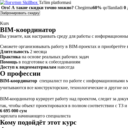
Ta'lim platformasi
Ого! А такие скидки точно можно?
Chegirma
60%
qo'llaniladi
0
Забронировать скидку
Kurs
BIM-координатор
Вы узнаете, как настраивать среду для работы с информационн
Сможете организовывать работу в BIM-проектах и приобретёте 
Длительность
2 месяца
Практика
на основе реальных рабочих задач
Помощь
в подготовке к собеседованиям
Доступ к видеоматериалам
навсегда
О профессии
BIM-координатор
 специалист по работе с информационными м
учитываются все конструкторские, технологические и другие о
BIM-координатор курирует работу над проектом, следит за докум
так, чтобы объект проектировался в полном соответствии с ТЗ 
6 695 000 сум
зарплата начинающего специалиста
Кому подойдёт этот курс