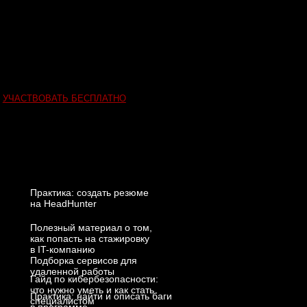
УЧАСТВОВАТЬ БЕСПЛАТНО
Практика: создать резюме
на HeadHunter
Полезный материал о том,
как попасть на стажировку
в IT-компанию
Подборка сервисов для
удаленной работы
Гайд по кибербезопасности:
что нужно уметь и как стать
Практика: найти и описать баги
специалистом
в программе
Практика: проанализировать
Практика: найти уязвимость
посещаемость сайта
в программном коде
Подборка сервисов для удаленной
работы
Практика: попросить нейросеть
написать программный код
Практика: написать программу
для кофемашины на Java и на Python
Практика: создать простой сайт с нуля