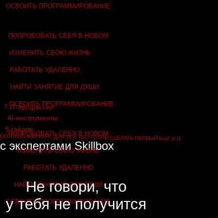
Не говори, что
НАЙТИ ЗАНЯТИЕ ДЛЯ ДУШИ
у тебя не получится
ОСВОИТЬ ПРОГРАММИРОВАНИЕ
ПОПРОБОВАТЬ СЕБЯ В НОВОМ
ИЗМЕНИТЬ СВОЮ ЖИЗНЬ
РАБОТАТЬ УДАЛЕННО
НАЙТИ ЗАНЯТИЕ ДЛЯ ДУШИ
ОСВОИТЬ ПРОГРАММИРОВАНИЕ
Сделать первый шаг - сложно
Да, даже во взрослом возрасте нормально
искать себя, бояться и сомневаться.
Особенно, если речь идет про IT.
На бесплатном тест-драйве профессий
эксперты Skillbox просто и доступно расскажут
о популярных IT-направлениях.