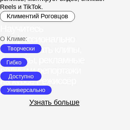
Да. На таких видеомейкеров,
как я описал выше — точно да.
Объясню на своем примере.
Я стараюсь выйти за шаблон
в личных проектах. Например, пишу
нестандартный сценарий, который
никак не относится к месту съемок.
Это и нравится аудитории.
Ведь люди устали от скучных
решений и не ожидают увидеть
тот или иной образ в видео.