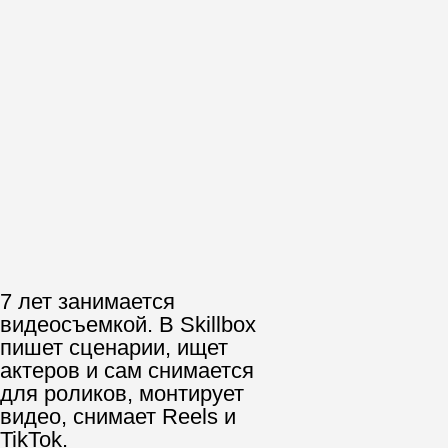
близка людям,
которые любят
транслировать
свой образ жизни»
Как считаешь кому подходит
профессия видеомейкера?
Что нужно, чтобы
получать среднюю
ставку