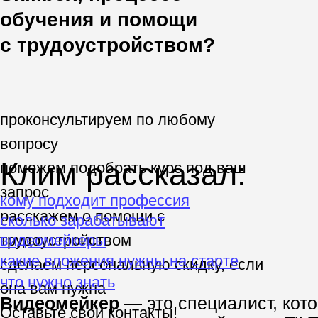
Говорит о профессии:
7 лет занимается
видеосъемкой. В Skillbox
пишет сценарии, ищет
актеров и сам снимается
для роликов, монтирует
видео, снимает Reels и
TikTok.