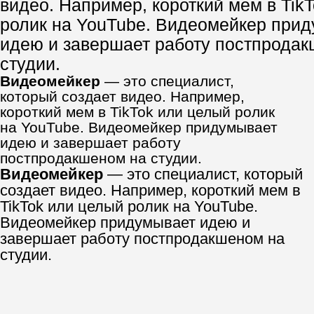
Кто такой
видеомейкер и
как он может
зарабатывать
Окончил колледж по
специальности «товаровед», но
это не помешало ему превратить
хобби в работу.
И видео снимет, и сценарий
напишет,
и актеров найдет.
Но сколько же за это платят?
И видео снимет, и сценарий напишет, и
актеров найдет. Но сколько же за это
платят?