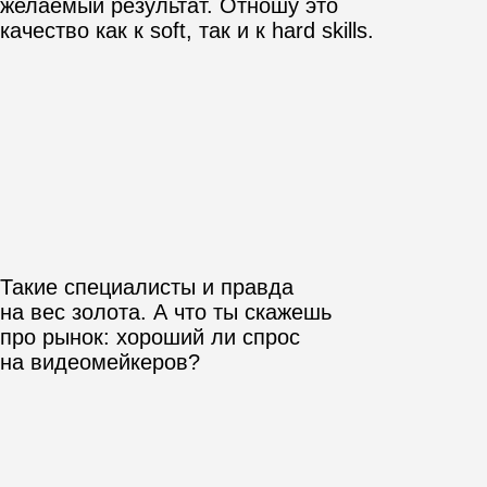
Получается и в найме найдется
работа, и на фрилансе. А сколько
в среднем зарабатывают
видеомейкеры в Беларуси?
Какие вложения нужны на старте:
курсы, техника, оплата актеров?
Что Клим арендует
для съемок
Как и в любой профессии, заработок
зависит от скиллов. Но шанс
претендовать на хорошую ставку
выше, если в портфолио