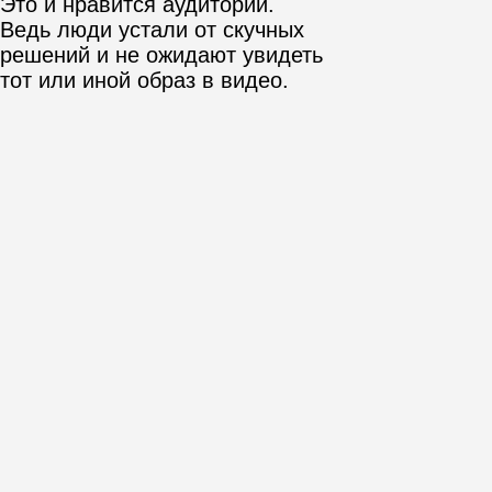
Лучше эти деньги вложить в
обучение. Начать можно с
бесплатных материалов, но шансы
стать крутым специалистом без
наставника малы. Нужно учиться у
экспертов и все пробовать на опыте.
Классно, если ваши друзья и родные
тоже будут вовлечены в процесс.
Актеры всегда нужны. Первое время
можно снимать близких. Так легче
создавать проекты, собирать
портфолио и продвигаться через
сарафанное радио. Да, оно все еще
работает.