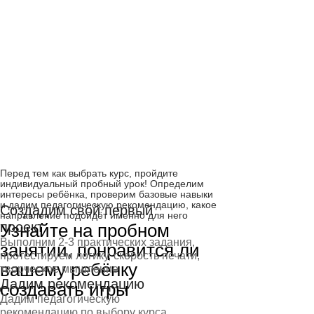
Перед тем как выбрать курс, пройдите
индивидуальный пробный урок! Определим
интересы ребёнка, проверим базовые навыки
и дадим педагогическую рекомендацию, какое
Создадим свой первый
направление подойдёт именно для него
проект
Узнайте на пробном
Выполним 2-3 практических задания,
занятии, понравится ли
протестируем логику, скорость печати,
вашему ребёнку
творческое мышление
Дадим рекомендацию
создавать игры
Дадим педагогическую
рекомендацию по выбору курса