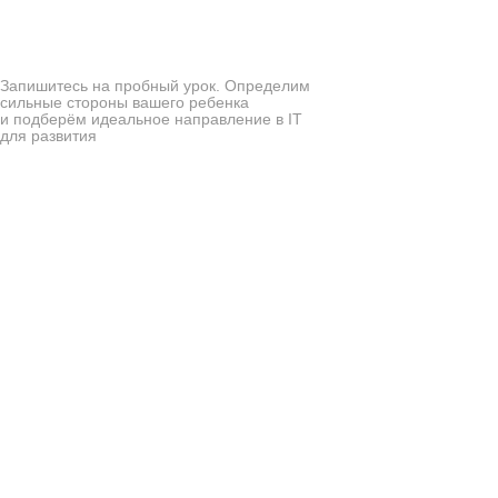
Учимся творить
Ребёнок создаст свои первые проекты,
Запишитесь на пробный урок. Определим
сильные стороны вашего ребенка
которые сможет показать вам
и подберём идеальное направление в IT
и сверстникам.
для развития
Поможем раскрыть
Бонусы
суперсилу вашего
для учеников
ребёнка!
Всестороннее
развитие
ребёнка — уделяем
внимание
мягким
навыкам
Постановка и решение задач