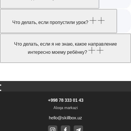
Что делать, если пропустили урок?
Что делать, если я не знаю, какое направление
интересно моему ребёнку?
До обучения Саша программировал
на Python. Он прошёл курс
по большим данным в Skillbox Kids,
когда учился в 10-м классе. Ему
очень понравилось: всё доступно
объясняют, много практики.
Он дошёл до финала в олимпиаде
НТО по профилю «Искусственный
интеллект»! Очень благодарны
+998 78 333 01 43
онлайн-школе за новые знания,
за новое направление развития,
Aloqa markazi
в особенности преподавателю
Александру Шнурову.
hello@skillbox.uz
Алиса
Мама ученика