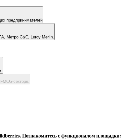
щих предпринимателей
А, Метро C&C, Leroy Merlin.
».
бытовой химии в FMCG-секторе.
ildberries. Познакомитесь с функционалом площадки: