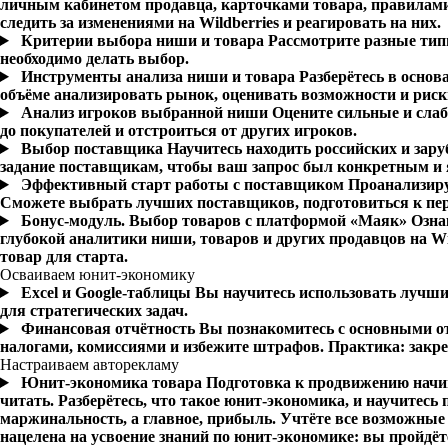
личным кабинетом продавца, карточками товара, правилами 
следить за изменениями на Wildberries и реагировать на них.
Критерии выбора ниши и товара
Рассмотрите разные типы
необходимо делать выбор.
Инструменты анализа ниши и товара
Разберётесь в основ
объёме анализировать рынок, оценивать возможности и рис
Анализ игроков выбранной ниши
Оцените сильные и слаб
до покупателей и отстроиться от других игроков.
Выбор поставщика
Научитесь находить российских и зар
задание поставщикам, чтобы ваш запрос был конкретным и 
Эффективный старт работы с поставщиком
Проанализиру
Сможете выбрать лучших поставщиков, подготовиться к пер
Бонус-модуль. Выбор товаров с платформой «Маяк»
Озна
глубокой аналитики ниши, товаров и других продавцов на Wi
товар для старта.
Осваиваем юнит-экономику
Excel и Google-таблицы
Вы научитесь использовать лучши
для стратегических задач.
Финансовая отчётность
Вы познакомитесь с основными от
налогами, комиссиями и избежите штрафов. Практика: закре
Настраиваем авторекламу
Юнит-экономика товара
Подготовка к продвижению начин
читать. Разберётесь, что такое юнит-экономика, и научитесь 
маржинальность, а главное, прибыль. Учтёте все возможные
нацелена на усвоение знаний по юнит-экономике: вы пройдёт