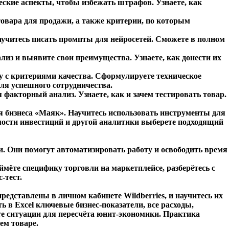
ские аспекты, чтобы избежать штрафов. Узнаете, как
товара для продажи, а также критерии, по которым
Научитесь писать промпты для нейросетей. Сможете в полном
из и выявите свои преимущества. Узнаете, как донести их
у с критериями качества. Сформулируете техническое
ля успешного сотрудничества.
акторный анализ. Узнаете, как и зачем тестировать товар.
 бизнеса «Маяк». Научитесь использовать инструменты для
аемости инвестиций и другой аналитики выберете подходящий
. Они помогут автоматизировать работу и освободить время
мёте специфику торговли на маркетплейсе, разберётесь с
-тест.
едставлены в личном кабинете Wildberries, и научитесь их
ь в Excel ключевые бизнес-показатели, все расходы,
те ситуации для пересчёта юнит-экономики. Практика
ем товаре.