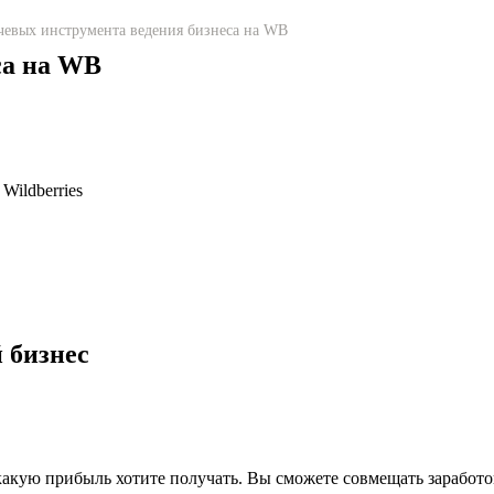
чевых инструмента ведения бизнеса на WB
са на WB
ildberries
 бизнес
 какую прибыль хотите получать. Вы сможете совмещать заработо