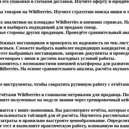
его упаковки и схемами доставки. Изучите оферту и юридиче
 товаров на Wildberries. Изучите стратегию поиска ниши и 
ах аналитики на площадке Wildberries и внешних сервисах. 
ки и выбирать подходящий для продажи товар.
ые стороны других продавцов. Проведёте сравнительный анал
убежных поставщиков и проверять их надежность по чек-лист
ясным. Сможете выбрать наиболее подходящих кандидатов д
ете выбранных поставщиков, запросив документы и проведя ф
еговорам с ними и достичь выгодных условий работы.
комитесь с возможностями внешней платформы для развития
ldberries. На основе сравнительного анализа, расчёта окуп
е инструменты, чтобы сократить рутинную работу с отчётами
чётами Wildberries и главными метриками для продавца. Пой
пите полученные на модуле знания через тренировочный кейс
ается с юнит-экономики. Вы рассмотрите отчёты, которые пр
пользоваться таблицей для её расчёта. Научитесь рассчитыват
 затраты и правильно выстроите ценообразование. Определи
е тест и выполните практическую работу, основанную на ваш