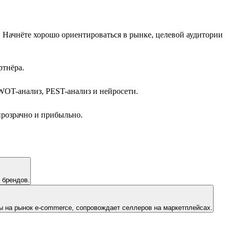
 Начнёте хорошо ориентироваться в рынке, целевой аудитории
ртнёра.
SWOT-анализ, PEST-анализ и нейросети.
 прозрачно и прибыльно.
л 19 брендов.
ты на рынок e-commerce, сопровождает селлеров на маркетплейсах.