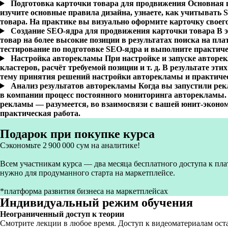
Подготовка карточки товара для продвижения
Основная 
изучите основные правила дизайна, узнаете, как учитывать 
товара. На практике вы визуально оформите карточку своего
Создание SЕО-ядра для продвижения карточки товара
В 
товар на более высокие позиции в результатах поиска на пла
тестирование по подготовке SEO-ядра и выполните практиче
Настройка авторекламы
При настройке и запуске авторе
кластеров, расчёт требуемой позиции и т. д. В результате эт
тему принятия решений настройки авторекламы и практичес
Анализ результатов авторекламы
Когда вы запустили рек
в компании процесс постоянного мониторинга авторекламы. 
рекламы — разумеется, во взаимосвязи с вашей юнит-эконо
практическая работа.
Подарок при покупке курса
Сэкономьте 2 900 000 сум на аналитике!
Всем участникам курса — два месяца бесплатного доступа к пл
нужно для продуманного старта на маркетплейсе.
*платформа развития бизнеса на маркетплейсах
Индивидуальный режим обучения
Неограниченный доступ к теории
Смотрите лекции в любое время. Доступ к видеоматериалам оста