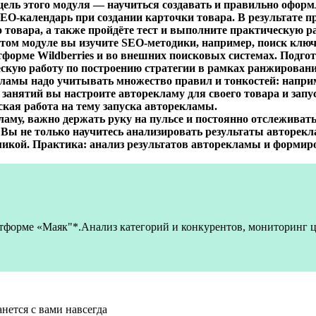
цель этого модуля — научиться создавать и правильно офор
SEO-календарь при создании карточки товара. В результате 
 товара, а также пройдёте тест и выполните практическую ра
этом модуле вы изучите SEO-методики, например, поиск ключ
тформе Wildberries и во внешних поисковых системах. Подгот
скую работу по построению стратегии в рамках ранжирования
кламы надо учитывать множество правил и тонкостей: напри
их занятий вы настроите авторекламу для своего товара и запу
кая работа на тему запуска авторекламы.
ламу, важно держать руку на пульсе и постоянно отслеживать 
Вы не только научитесь анализировать результаты авторекл
микой. Практика: анализ результатов авторекламы и формир
атформе «Маяк"*.Анализ категорий и конкурентов, мониторинг ц
нется с вами навсегда