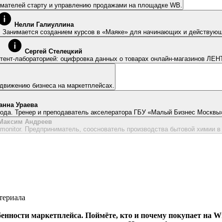
нимателей старту и управлению продажами на площадке WB.
Нелли Галиуллина
я. Занимается созданием курсов в «Маяке» для начинающих и действую
Сергей Стелецкий
тент-лабораторией: оцифровка данных о товарах онлайн-магазинов ЛЕНТ
родвижению бизнеса на маркетплейсах.
анна Ураева
 года. Тренер и преподаватель акселератора ГБУ «Малый Бизнес Москвы
Максим Андреев
Менеджер по развитию бизнеса в сервисе аналитики маркетплейсов Sellmonitor. Предприниматель, сооснователь производства 
териала
енности маркетплейса. Поймёте, кто и почему покупает на W