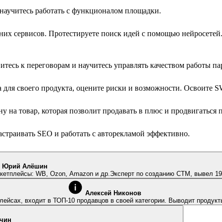
научитесь работать с функционалом площадки.
их сервисов. Протестируете поиск идей с помощью нейросетей.
итесь к переговорам и научитесь управлять качеством работы па
а для своего продукта, оцените риски и возможности. Освоите 
ену на товар, которая позволит продавать в плюс и продвигаться
астраивать SEO и работать с авторекламой эффективно.
Юрий Алёшин
ителей и предпринимателей на маркетплейсы: WB, Ozon, Amazon и др.Эксперт по созданию СТМ, выве
Алексей Никонов
лейсах, входит в ТОП-10 продавцов в своей категории. Выводит продук
нчин