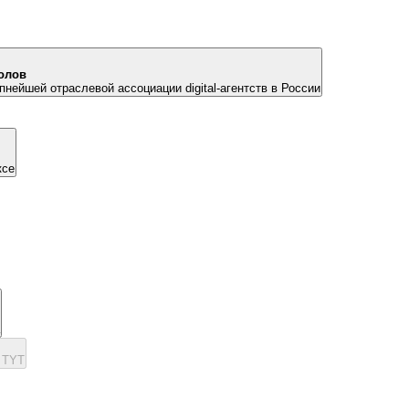
олов
пнейшей отраслевой ассоциации digital-агентств в России
ксе
 TYT