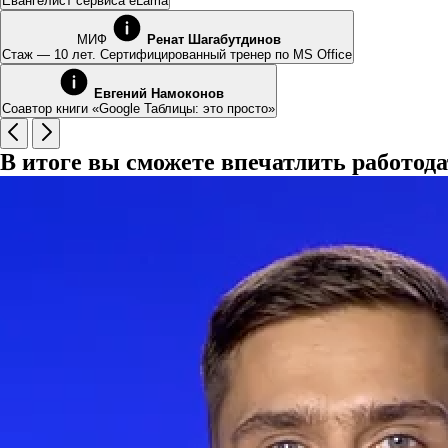
Евангелист сервиса eLama
МИФ
Ренат Шагабутдинов
Стаж — 10 лет. Сертифицированный тренер по MS Office
Евгений Намоконов
Соавтор книги «Google Таблицы: это просто»
В итоге вы сможете впечатлить работод