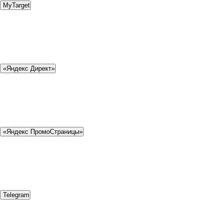
MyTarget
«Яндекс Директ»
«Яндекс ПромоСтраницы»
Telegram