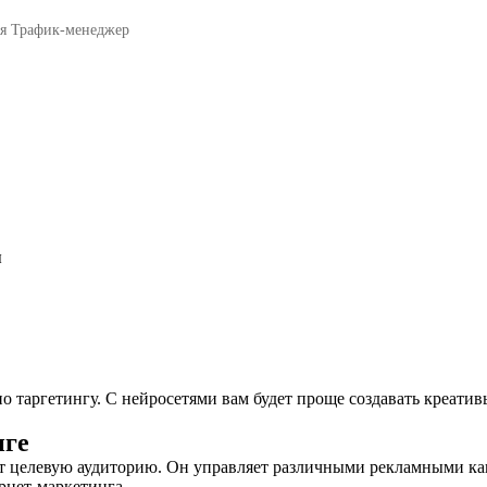
я Трафик-менеджер
ы
о таргетингу. С нейросетями вам будет проще создавать креати
нге
т целевую аудиторию. Он управляет различными рекламными кана
рнет-маркетинга.