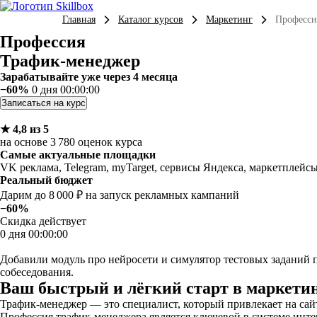
Главная
Каталог курсов
Маркетинг
Професси
Профессия
Трафик-менеджер
Зарабатывайте уже через 4 месяца
−60%
0 дня 00:00:00
Записаться на курс
★ 4,8 из 5
на основе 3 780 оценок курса
Самые актуальные площадки
VK реклама, Telegram, myTarget, сервисы Яндекса, маркетплейс
Реальный бюджет
Дарим до 8 000 ₽ на запуск рекламных кампаний
−60%
Скидка действует
0 дня 00:00:00
Добавили модуль про нейросети и симулятор тестовых заданий п
собеседования.
Ваш быстрый и лёгкий старт в маркети
Трафик-менеджер — это специалист, который привлекает на сай
Профессия трафик-менеджера является ключевой в системе инте