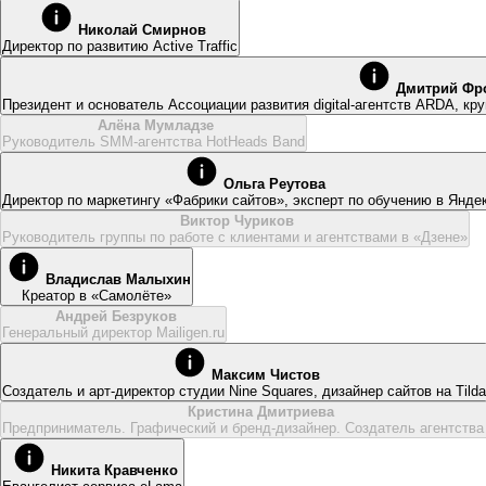
Николай Смирнов
Директор по развитию Active Traffic
Дмитрий Фр
Президент и основатель Ассоциации развития digital-агентств ARDA, кру
Алёна Мумладзе
Руководитель SMM-агентства HotHeads Band
Ольга Реутова
Директор по маркетингу «Фабрики сайтов», эксперт по обучению в Янде
Виктор Чуриков
Руководитель группы по работе с клиентами и агентствами в «Дзене»
Владислав Малыхин
Креатор в «Самолёте»
Андрей Безруков
Генеральный директор Mailigen.ru
Максим Чистов
Создатель и арт-директор студии Nine Squares, дизайнер сайтов на Tilda
Кристина Дмитриева
Предприниматель. Графический и бренд-дизайнер. Создатель агентства
Никита Кравченко