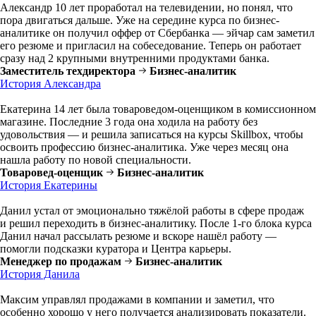
Александр 10 лет проработал на телевидении, но понял, что
пора двигаться дальше. Уже на середине курса по бизнес-
аналитике он получил оффер от Сбербанка — эйчар сам заметил
его резюме и пригласил на собеседование. Теперь он работает
сразу над 2 крупными внутренними продуктами банка.
Заместитель техдиректора
Бизнес-аналитик
История Александра
Екатерина 14 лет была товароведом-оценщиком в комиссионном
магазине. Последние 3 года она ходила на работу без
удовольствия — и решила записаться на курсы Skillbox, чтобы
освоить профессию бизнес-аналитика. Уже через месяц она
нашла работу по новой специальности.
Товаровед-оценщик
Бизнес-аналитик
История Екатерины
Данил устал от эмоционально тяжёлой работы в сфере продаж
и решил переходить в бизнес-аналитику. После 1-го блока курса
Данил начал рассылать резюме и вскоре нашёл работу —
помогли подсказки куратора и Центра карьеры.
Менеджер по продажам
Бизнес-аналитик
История Данила
Максим управлял продажами в компании и заметил, что
особенно хорошо у него получается анализировать показатели.