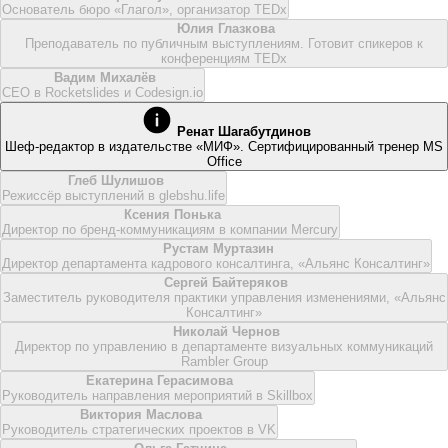
Основатель бюро «Глагол», организатор TEDx
Юлия Глазкова
Преподаватель по публичным выступлениям. Готовит спикеров к
конференциям TEDx
Вадим Михалёв
CEO в Rocketslides и Codesign.io
Ренат Шагабутдинов
Шеф-редактор в издательстве «МИФ». Сертифицированный тренер MS
Office
Глеб Шулишов
Режиссёр выступлений в glebshu.life
Ксения Понька
Директор по бренд-коммуникациям в компании Mercury
Рустам Муртазин
Директор департамента кадрового консалтинга, «Альянс Консалтинг»
Сергей Байтеряков
Заместитель руководителя практики управления изменениями, «Альянс
Консалтинг»
Николай Чернов
Директор по управлению в департаменте визуальных коммуникаций
Rambler Group
Екатерина Герасимова
Руководитель направления мероприятий в Skillbox
Виктория Маслова
Руководитель стратегических проектов в VK