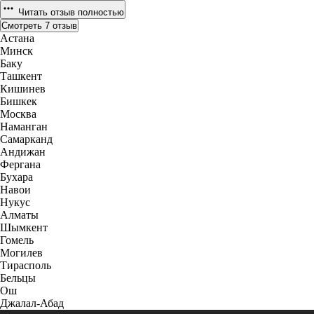
Читать отзыв полностью
Смотреть 7 отзыв
Астана
Минск
Баку
Ташкент
Кишинев
Бишкек
Москва
Наманган
Самарканд
Андижан
Фергана
Бухара
Навои
Нукус
Алматы
Шымкент
Гомель
Могилев
Тирасполь
Бельцы
Ош
Джалал-Абад