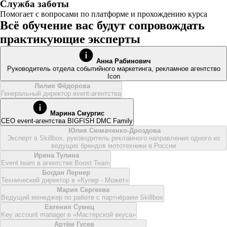
Служба заботы
Помогает с вопросами по платформе и прохождению курса
Всё обучение вас будут сопровождать
практикующие эксперты
Анна Рабинович
Руководитель отдела событийного маркетинга, рекламное агентство
Icon
Лилия Фёдорова
Генеральный директор event-агентства
Марина Смургис
CEO event-агентства BIGFISH DMC Family
Юлия Сюмаченко-Дроздова
Эксперт в Skillbox, руководитель рекламного направления одного из
ведущих брендов мототехники в России
Ирина Тулина
Event team в агентстве Boost Team
Богдан Лернер
Технический директор в «Купер - Может»
Мария Сергеева
Ведущий менеджер по работе с партнёрами Skillbox
Евгения Сумец
Key account manager в «Мастерской вкуса»
Артём Гусев