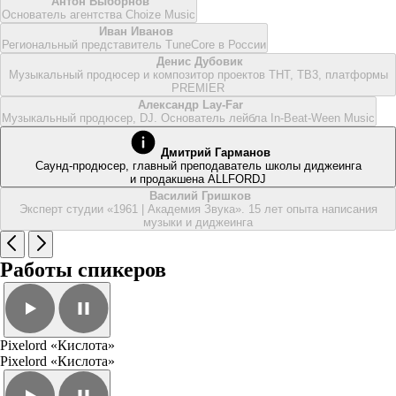
Антон Выборнов
Основатель агентства Choize Music
Иван Иванов
Региональный представитель TuneCore в России
Денис Дубовик
Музыкальный продюсер и композитор проектов ТНТ, ТВ3, платформы
PREMIER
Александр Lay-Far
Музыкальный продюсер, DJ. Основатель лейбла In-Beat-Ween Music
Дмитрий Гарманов
Саунд-продюсер, главный преподаватель школы диджеинга
и продакшена ALLFORDJ
Василий Гришков
Эксперт студии «1961 | Академия Звука». 15 лет опыта написания
музыки и диджеинга
Работы спикеров
Pixelord «Кислота»
Pixelord «Кислота»