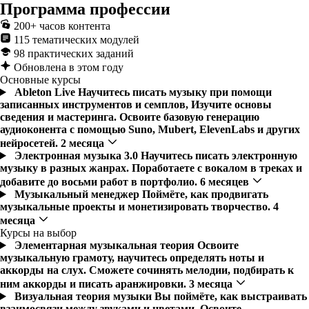
Программа профессии
200+ часов контента
115 тематических модулей
98 практических заданий
Обновлена в этом году
Основные курсы
Ableton Live
Научитесь писать музыку при помощи
записанных инструментов и семплов, Изучите основы
сведения и мастеринга. Освоите базовую генерацию
аудиоконента с помощью Suno, Mubert, ElevenLabs и других
нейросетей. 2 месяца
Электронная музыка 3.0
Научитесь писать электронную
музыку в разных жанрах. Поработаете с вокалом в треках и
добавите до восьми работ в портфолио. 6 месяцев
Музыкальный менеджер
Поймёте, как продвигать
музыкальные проекты и монетизировать творчество. 4
месяца
Курсы на выбор
Элементарная музыкальная теория
Освоите
музыкальную грамоту, научитесь определять ноты и
аккорды на слух. Сможете сочинять мелодии, подбирать к
ним аккорды и писать аранжировки. 3 месяца
Визуальная теория музыки
Вы поймёте, как выстраивать
взаимосвязи между звуками и цветами. Освоите