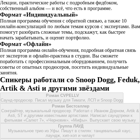
Лекции, практические работы с подробным фидбэком,
собственный альбом — и всё, что есть в программе.
Формат «Индивидуальный»
Полная программа обучения с обратной связью, а также 10
онлайн-консультаций по любым темам курсов с экспертами. Вам
помогут разобрать сложные темы, подскажут, как быстрее
начать зарабатывать, и оценят портфолио.
Формат «Офлайн»
Полная программа онлайн-обучения, подробная обратная связь
от экспертов и офлайн-практика в студии. Вы сможете
поработать с профессиональным оборудованием, получить
советы от опытных продюсеров, посетить индивидуальные
занятия.
Спикеры работали со Snoop Dogg, Feduk,
Artik & Asti и другими звёздами
Роман CVPELLV
Саунд-продюсер. Писал музыку для Тимати, ЛСП и Snoop Dogg
Роман Бестселлер
Сонграйтер, музыкальный продюсер. Работал с Иваном Дорном, Artik &
Asti, ST и другими известными артистами. Написал саундтреки к
фильмам «Салют 7», «Черновик», «Мифы». Выпускает свою музыку
Группа ЛАУД
Музыкальное трио из Уфы. Пишут в стилях: танцевальный хаус,
лаундж, хип-хоп и чилаут