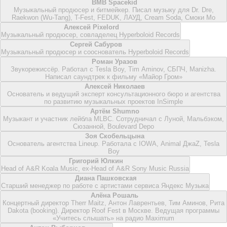
BMB Spacekid
Музыкальный продюсер и битмейкер. Писал музыку для Dr. Dre,
Raekwon (Wu-Tang), T-Fest, FEDUK, ЛАУД, Cream Soda, Смоки Мо
Алексей Pixelord
Музыкальный продюсер, совладелец Hyperboloid Records
Сергей Сабуров
Музыкальный продюсер и сооснователь Hyperboloid Records
Роман Уразов
Звукорежиссёр. Работал с Tesla Boy, Tim Aminov, СБПЧ, Manizha.
Написал саундтрек к фильму «Майор Гром»
Алексей Николаев
Основатель и ведущий эксперт консультационного бюро и агентства
по развитию музыкальных проектов InSimple
Артём Shumno
Музыкант и участник лейбла MLBC. Сотрудничал с Луной, Мальбэком,
Сюзанной, Boulevard Depo
Зоя Скобельцына
Основатель агентства Lineup. Работала с IOWA, Animal ДжаZ, Tesla
Boy
Григорий Юлкин
Head of A&R Koala Music, ex-Head of A&R Sony Music Russia
Диана Пашковская
Старший менеджер по работе с артистами сервиса Яндекс Музыка
Алёна Рошаль
Концертный директор Therr Maitz, Антон Лаврентьев, Тим Аминов, Рита
Dakota (booking). Директор Roof Fest в Москве. Ведущая программы
«Учитесь слышать» на радио Maximum