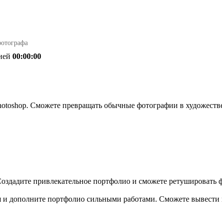
фотографа
ней
00:00:00
Photoshop. Сможете превращать обычные фотографии в художест
оздадите привлекательное портфолио и сможете ретушировать фо
я и дополните портфолио сильными работами. Сможете вывести 