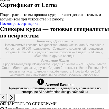
Сертификат от Lerna
Подтвердит, что вы прошли курс, и станет дополнительным
аргументом при устройстве на работу.
Посмотреть сертификат
Спикеры курса — топовые специалисты
по нейросетям
Александр Доброкотов
Независимый креативный директор, автор чат-канала Ai molodca с
более чем 36 000 подписчиков. Cоздатель креативной продакшен-
студии Ai molodca, среди клиентов которой — Яндекс, «Т-Банк»,
«Билайн» и другие бренды.
Александр Жадан
Продакт-менеджер ИИ-проектов, среди клиентов – «М.Видео», Match
Group, «Белая дача» и другие. Сделал 2 громких кейса в России с ИИ:
первым написал диплом и нашёл невесту. Провёл более 100
консультаций и выступлений по использованию нейросетей.
Артемий Калинин
Арт-директор, моушен-дизайнер, медиаартист, специалист по
интеграции AI в vfx/motion-design пайплайны
ОБЩАЙТЕСЬ СО СПИКЕРАМИ