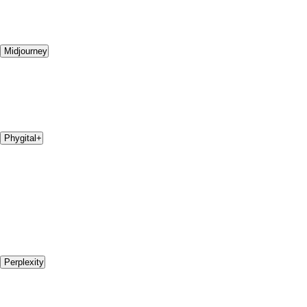
Midjourney
Phygital+
Perplexity