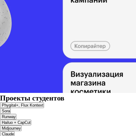
Проекты студентов
Phygital+, Flux Kontext
Sora
Runway
Hailuo + CapCut
Midjourney
Claude