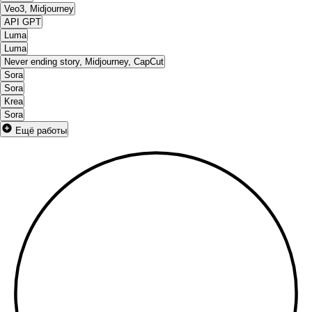
Veo3, Midjourney
API GPT
Luma
Luma
Never ending story, Midjourney, CapCut
Sora
Sora
Krea
Sora
Ещё работы