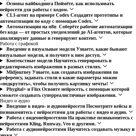
Основы вайбкодинга
Поймёте, как использовать
нейросети для работы с кодом.
CLI-агент на примере Codex
Создадите прототипы и
автоматизации по коду с помощью Codex.
Автоматизации на n8n
Соберёте рабочие автоматизации
без кода — от простых уведомлений до AI-агентов, которые
анализируют данные и генерируют контент.
Работа с графикой
Введение в визуальные модели
Узнаете, какие бывают
визуальные модели, и получите к ним доступ.
Контекстные модели
Научитесь генерировать и
редактировать изображения в разных стилях.
Midjourney
Узнаете, как создавать изображения по
референсу, задавать стили и какие параметры можно
«подкрутить», чтобы получить картинку мечты!
Phygital+ и Flux
Освоите нейросеть, с помощью которой
сможете создавать суперреалистичные изображения.
Видео и аудио
Введение в видео- и аудионейросети
Посмотрите кейсы и
познакомитесь с нейросетями для работы с видео и аудио.
Работа с видеонейросетями
На практике познакомитесь с
нейросетями Kling, Runway, Veo и другими.
Работа с аудионейросетями
Научитесь создавать музыку и
звуки