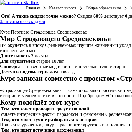
Главная
Каталог курсов
Общее образование
Ого! А такие скидки точно можно?
Скидка
60%
действует
0
д
Записаться со скидкой
Курс
Партнёр: Страдающее Средневековье
Мир Страдающего Средневековья
Вы окунётесь в эпоху Средневековья: изучите жизненный уклад
интересные темы.
Длительность
3 месяца
Для слушателей
старше 18 лет
Спикеры —
известные медиевисты и преподаватели истории
Доступ к видеоматериалам
навсегда
Курс записан совместно с проектом «С
«Страдающее Средневековье» — самый большой российский медиа
истории и медиевистики в частности. Под брендом «Страдающе
Кому подойдёт этот курс
Тем, кто хочет проводить досуг с пользой
Узнаете интересные факты, парадоксы и феномены Средневековь
Тем, кто хочет лучше разбираться в истории
Повысите уровень культуры, расширите кругозор и заполните п
Тем, кто ищет источники вдохновения