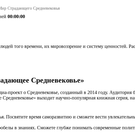
Мир Страдающего Средневековья
ней
00:00:00
 людей того времени, их мировоззрение и систему ценностей. Р
традающее Средневековье»
-проект о Средневековье, созданный в 2014 году. Аудитория б
е Средневековье» выходит научно-популярная книжная серия, н
я. Посвятите время саморазвитию и сможете вести увлекательн
робелы в знаниях. Сможете глубже понимать современные полит