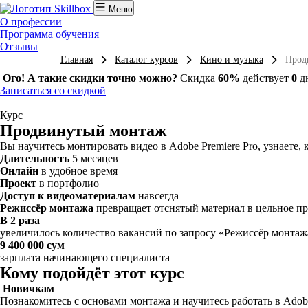
Меню
О профессии
Программа обучения
Отзывы
Главная
Каталог курсов
Кино и музыка
Прод
Ого! А такие скидки точно можно?
Скидка
60%
действует
0
д
Записаться со скидкой
Курс
Продвинутый монтаж
Вы научитесь монтировать видео в Adobe Premiere Pro, узнаете
Длительность
5 месяцев
Онлайн
в удобное время
Проект
в портфолио
Доступ к видеоматериалам
навсегда
Режиссёр монтажа
превращает отснятый материал в цельное пр
В 2 раза
увеличилось количество вакансий по запросу «Режиссёр монтаж
9 400 000 сум
зарплата начинающего специалиста
Кому подойдёт этот курс
Новичкам
Познакомитесь с основами монтажа и научитесь работать в Adob