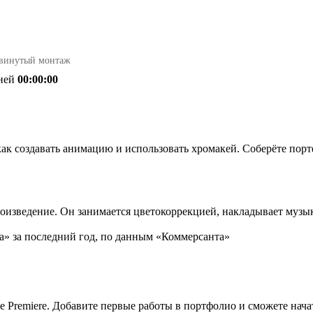
винутый монтаж
ней
00:00:00
, как создавать анимацию и использовать хромакей. Соберёте по
оизведение. Он занимается цветокоррекцией, накладывает музык
а» за последний год, по данным «Коммерсанта»
e Premiere. Добавите первые работы в портфолио и сможете нача