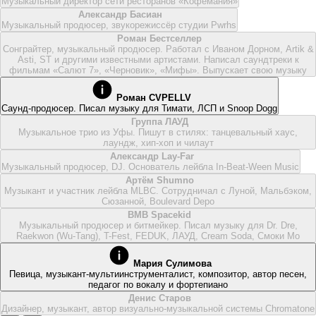
Музыкальный директор сети ресторанов «Кофемания»
Александр Басиан
Музыкальный продюсер, звукорежиссёр студии Pwrhs
Роман Бестселлер
Сонграйтер, музыкальный продюсер. Работал с Иваном Дорном, Artik &
Asti, ST и другими известными артистами. Написал саундтреки к
фильмам «Салют 7», «Черновик», «Мифы». Выпускает свою музыку
Роман CVPELLV
Саунд-продюсер. Писал музыку для Тимати, ЛСП и Snoop Dogg
Группа ЛАУД
Музыкальное трио из Уфы. Пишут в стилях: танцевальный хаус,
лаундж, хип-хоп и чилаут
Александр Lay-Far
Музыкальный продюсер, DJ. Основатель лейбла In-Beat-Ween Music
Артём Shumno
Музыкант и участник лейбла MLBC. Сотрудничал с Луной, Мальбэком,
Сюзанной, Boulevard Depo
BMB Spacekid
Музыкальный продюсер и битмейкер. Писал музыку для Dr. Dre,
Raekwon (Wu-Tang), T-Fest, FEDUK, ЛАУД, Cream Soda, Смоки Мо
Мария Сулимова
Певица, музыкант-мультиинструменталист, композитор, автор песен,
педагог по вокалу и фортепиано
Денис Старов
Дизайнер, музыкант, автор визуально-музыкальной системы Chromatone