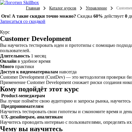
Главная
Каталог курсов
Управление
Custome
Ого! А такие скидки точно можно?
Скидка
60%
действует
0
д
Записаться со скидкой
Курс
Customer Development
Вы научитесь тестировать идеи и прототипы с помощью подхода 
пользователей.
Длительность
1 месяц
Онлайн
в удобное время
Много
практики
Доступ к видеоматериалам
навсегда
Customer Development (CustDev) — это методология проверки би
Применение Customer Development снижает риски создания нико
Кому подойдёт этот курс
Product-менеджерам
Вы лучше поймёте свою аудиторию и запросы рынка, научитесь в
Предпринимателям
Научитесь тестировать свои гипотезы и сэкономите время и ден
UX-дизайнерам, аналитикам
Научитесь проводить интервью с пользователями, определять их
Чему вы научитесь