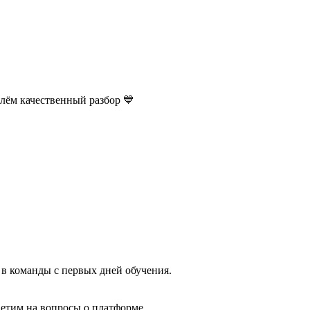
лём качественный разбор 💙
 в команды с первых дней обучения.
етим на вопросы о платформе.