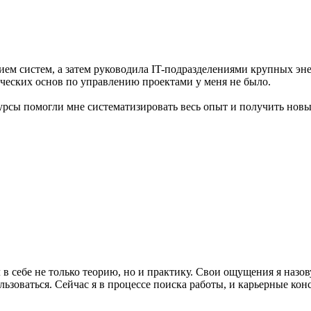
ием систем, а затем руководила IT-подразделениями крупных эн
тических основ по управлению проектами у меня не было.
урсы помогли мне систематизировать весь опыт и получить новы
 в себе не только теорию, но и практику. Свои ощущения я назо
зоваться. Сейчас я в процессе поиска работы, и карьерные конс