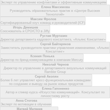
Эксперт по управлению конфликтами и эффективным коммуникациям
Елена Максимова
Руководитель образовательных практик в «Центре Высоких
Технологий»
Максим Фролов
Сертифицированный коуч команд и руководителей (ICF)
Игорь Демишев
Сооснователь и CPO/CTO в Jiffy
Рустам Муртазин
Директор департамента кадрового консалтинга, «Альянс Консалтинг»
Сергей Байтеряков
Заместитель руководителя практики управления изменениями, «Альянс
Консалтинг»
Ксения Понька
Директор по бренд-коммуникациям в компании Mercury
Николай Чернов
Директор по управлению в департаменте визуальных коммуникаций
Rambler Group
Сергей Акопян
Более 6 лет управляет кросс-функциональными командами
по созданию и выводу на рынок новых продуктов
Елена Гапоненко
Автор и спикер курса «Искусство коммуникаций». Консультант по
личностному росту
Анна Стогова
Эксперт по мотивации в обучении
Матвей Матвеев