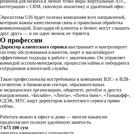
решения для бизнеса в любой точке мира: виртуальные АТС,
интеграцию с CRM, сквозную аналитику и удалённый офис.
Экосистема UIS будет полезна компаниям всех направлений,
которым важны качественная связь и правильная обработка
коммуникаций. Благодаря ей клиенты и бизнес могут слышать
друг друга — и ни один звонок не теряется.
О профессии
Директор клиентского сервиса
выстраивает и контролирует
систему обслуживания клиентов, ищет и масштабирует
эффективные подходы к работе с заказчиками. Он управляет
командой account-менеджеров, процессом найма и онбординга
сотрудников клиентской службы.
Такие профессионалы востребованы в компаниях B2C- и B2B-
сегментов: в банковском секторе, образовательных
и медицинских организациях, общепите, ритейле и других
направлениях. «Билайн», «Лента», «Почта банк», «Тинькофф»,
СДЭК, МТС ищут директоров клиентского сервиса прямо
сейчас.
Работать можно в офисе и дома — многие вакансии
предполагают полную удалённую занятость.
7 673 100 сум
зарплата начинающего специалиста