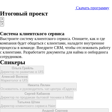
Скачать программу
Итоговый проект
Система клиентского сервиса
Выстроите систему клиентского сервиса. Опишете, как и где
компания будет общаться с клиентами, наладите внутренние
процессы в команде. Внедрите CRM, чтобы отслеживать работу
с клиентами. Разработаете документы для найма и онбординга
сотрудников.
Спикеры
Ольга Грейль
Директор по развитию в UIS
Алекcей Волков
Маркетолог в UIS
Никита Лялин
Основатель и руководитель чат-центра «Еадеск»
Сергей Кабанов
Директор по продажам бытовой техники в Miele
Татьяна Штин
Директор клиентского сервиса Haier
Андрей Сергеев