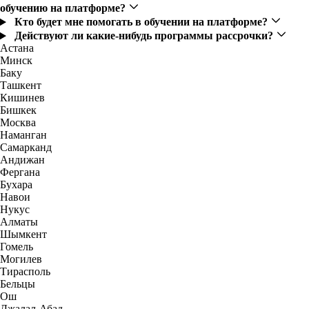
обучению на платформе?
Кто будет мне помогать в обучении на платформе?
Действуют ли какие-нибудь программы рассрочки?
Астана
Минск
Баку
Ташкент
Кишинев
Бишкек
Москва
Наманган
Самарканд
Андижан
Фергана
Бухара
Навои
Нукус
Алматы
Шымкент
Гомель
Могилев
Тирасполь
Бельцы
Ош
Джалал-Абад