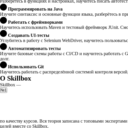
Разберётесь в функциях и настройках, научитесь писать автотес
Программировать на Java
Изучите синтаксис и основные функции языка, разберётесь в 
Работать с фреймворками
Научитесь использовать Maven и тестовый фреймворк JUnit. См
Создавать UI-тесты
Углубитесь в работу с Selenium WebDriver, научитесь пользоват
Автоматизировать тесты
Изучите базовые схемы работы с CI/CD и научитесь работать с 
долг.
Использовать Git
Научитесь работать с распределённой системой контроля версий
О Skillbox
Skillbox —
№1
по качеству курсов. Вся теория записана с топовыми экспертами
целей вместе со Skillbox.