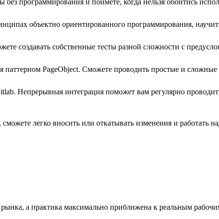
ты без программирования и поймёте, когда нельзя обойтись испо
принципах объектно ориентированного программирования, научи
ожете создавать собственные тесты разной сложности с предусл
ься паттерном PageObject. Сможете проводить простые и сложные
Gitlab. Непрерывная интеграция поможет вам регулярно проводит
, сможете легко вносить или откатывать изменения и работать н
 рынка, а практика максимально приближена к реальным рабочим 