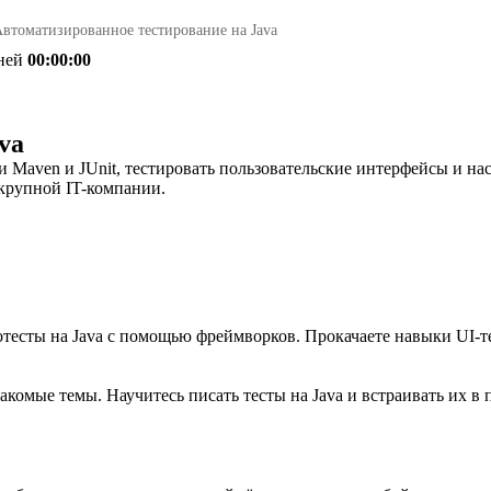
втоматизированное тестирование на Java
ней
00:00:00
va
и Maven и JUnit, тестировать пользовательские интерфейсы и на
 крупной IT-компании.
отесты на Java с помощью фреймворков. Прокачаете навыки UI-т
знакомые темы. Научитесь писать тесты на Java и встраивать их 