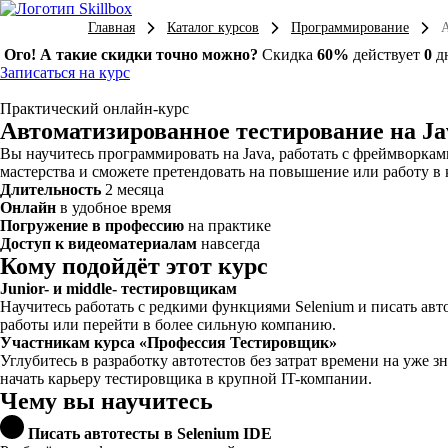
Главная
Каталог курсов
Программирование
А
Ого! А такие скидки точно можно?
Скидка
60%
действует
0
д
Записаться на курс
Практический онлайн-курс
Автоматизиро­ван­ное тестирование на Ja
Вы научитесь программировать на Java, работать с фреймворкам
мастерства и сможете претендовать на повышение или работу в
Длительность
2 месяца
Онлайн
в удобное время
Погружение в профессию
на практике
Доступ к видеоматериалам
навсегда
Кому подойдёт этот курс
Junior- и middle- тестировщикам
Научитесь работать с редкими функциями Selenium и писать авт
работы или перейти в более сильную компанию.
Участникам курса «Профессия Тестировщик»
Углубитесь в разработку автотестов без затрат времени на уже 
начать карьеру тестировщика в крупной IT-компании.
Чему вы научитесь
Писать автотесты в Selenium IDE