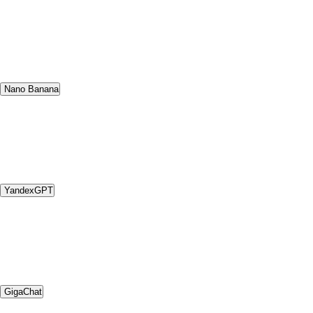
Nano Banana
YandexGPT
GigaChat