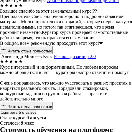
Эрика Гумовская
Курс
Adobe Illustrator для fashion-дизайна
Большое спасибо за этот замечательный курс!??
Преподаватель Светлана очень хорошо и подробно объясняет
материал. Много практических заданий, которые сперва кажутся
невыполнимыми, но потом так втягиваешься, что время
проходит незаметно.Куратор курса проверяет самостоятельные
работы вовремя, очень нравятся его замечания.
В общем, всем рекомендую проходить этот курс!❤
Читать отзыв полностью
Александр Моисеев
Курс
Fashion-дизайнер 2.0
Курс интересный и информативный. По любым вопросам
можно обращаться в чат — кураторы быстро ответят и помогут.
Очень понравилось, что можно участвовать в разных проектах и
набраться реального опыта. Порадовали стажировки,
конкурсные задания и групповая работа — практики
действительно много.
Читать отзыв полностью
Смотреть 5 отзывов
Старт курса:
9 августа
Осталось:
9 мест
Стоимость обучения на платформе