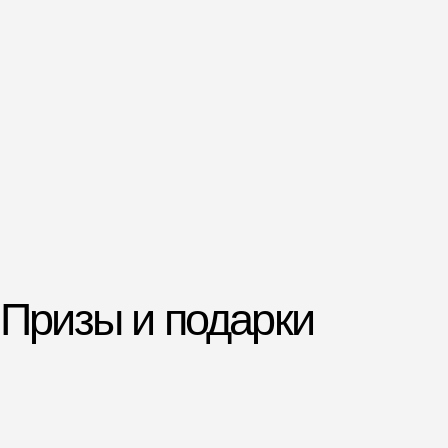
Создавать «умные»
таблицы
Узнаете, как быстрее работать
с информацией, упрощать
фильтрацию и поиск данных.
4
5