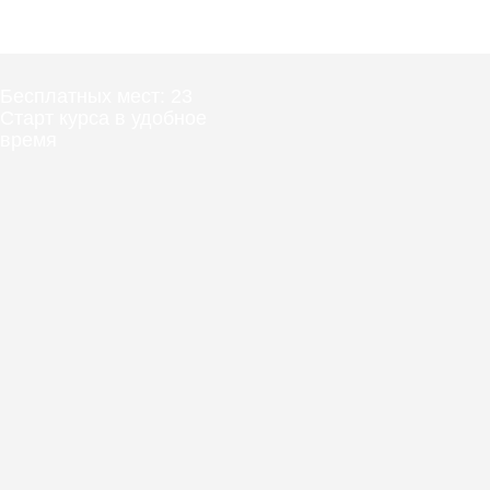
Бесплатных мест: 23
Старт курса в удобное
время
Бесплатных мест: 23
Старт курса в
удобное время
400 000 UZS
Открыть курс