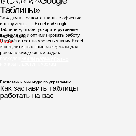
в Excel и «Google
Забрать курс
сможете
Таблицы»
За 4 дня вы освоите главные офисные
инструменты — Excel и «Google
Открыть курс
Таблицы», чтобы ускорить рутинные
вычисления и оптимизировать работу.
400 000 UZS
Пройдёте тест на уровень знания Excel
0 UZS
и получите полезные материалы для
Пройдите простой короткий
решения ежедневных задач.
тест, чтобы получить
подходящие вам материалы
Начать бесплатно
и открыть доступ к урокам
Бесплатный мини-курс по управлению
Как заставить таблицы
Сводные таблицы и ключевые
работать на вас
функции для расчётов и поиска
Карьерная консультация
поможет выбрать навыки
для роста дохода
Навыки, которые в 2 раза
повысят вашу эффективность