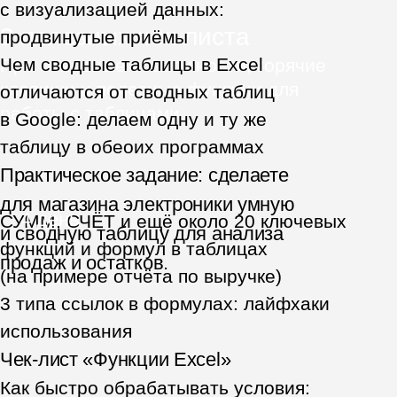
Милена Касимова
Маркетолог
Я давно ушла от экселя, потому что
думала, что это очень неудобный
инструмент для ведения проектов.
Решила дать второй шанс, когда
наткнулась на этот курс. Теперь это
один из моих главных и самых
универсальных инструментов.