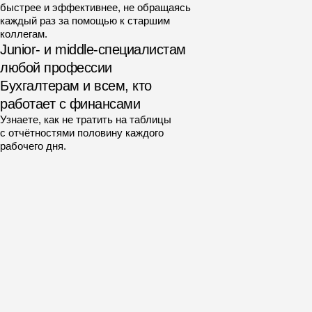
быстрее и эффективнее, не обращаясь
каждый раз за помощью к старшим
коллегам.
Junior- и middle-специалистам
любой профессии
Бухгалтерам и всем, кто
работает с финансами
Настраивать условное
Узнаете, как не тратить на таблицы
форматирование
с отчётностями половину каждого
рабочего дня.
Научитесь оформлять таблицы,
используя значки, гистограммы,
цветовые шкалы.