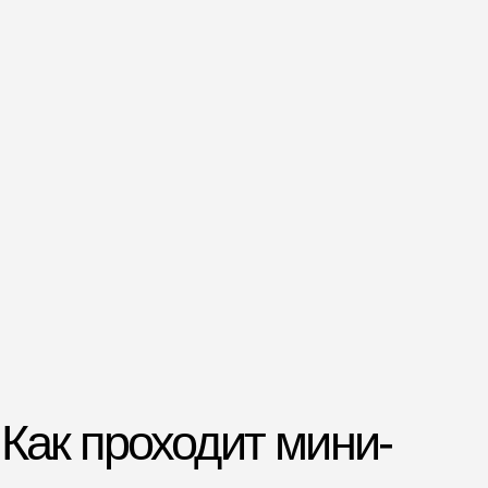
Excel и «Google Таблицы»:
горячие клавиши, условное
форматирование
+
+