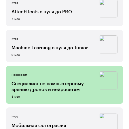
Курс
After Effects с нуля до PRO
мес
4
Курс
Machine Learning с нуля до Junior
мес
9
Профессия
Специалист по компьютерному
зрению дронов и нейросетям
мес
8
Курс
Мобильная фотография