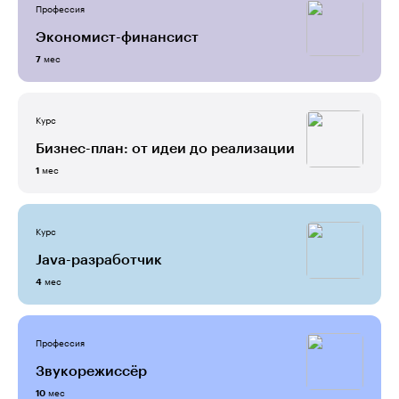
Профессия
Экономист-финансист
мес
7
Курс
Бизнес-план: от идеи до реализации
мес
1
Курс
Java-разработчик
мес
4
Профессия
Звукорежиссёр
мес
10