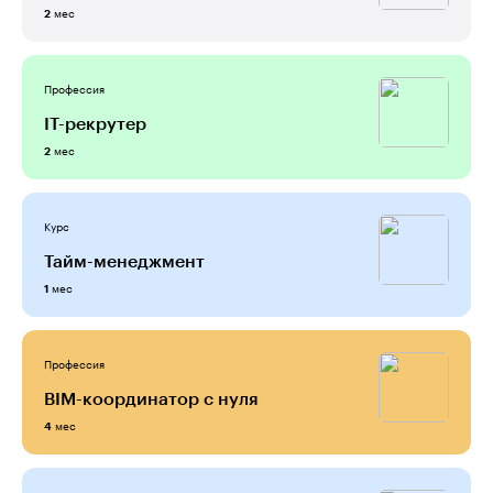
мес
2
Профессия
IT-рекрутер
мес
2
Курс
Тайм-менеджмент
мес
1
Профессия
BIM-координатор с нуля
мес
4