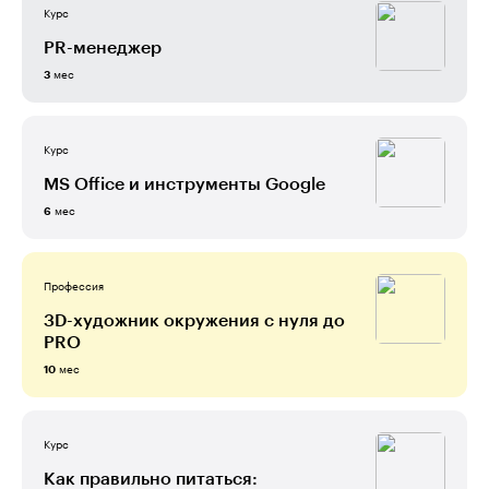
Курс
PR-менеджер
мес
3
Курс
MS Office и инструменты Google
мес
6
Профессия
3D-художник окружения с нуля до
PRO
мес
10
Курс
Как правильно питаться: