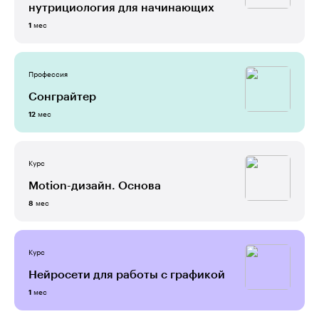
нутрициология для начинающих
мес
1
Профессия
Сонграйтер
мес
12
Курс
Motion-дизайн. Основа
мес
8
Курс
Нейросети для работы с графикой
мес
1