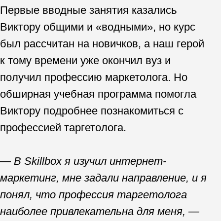
Осваивайте маркетинг со
Skillbox
В дополнение к текущим проектам
у Виктора амбициозные планы.
Если вы хотите освоить
Он стремится к дальнейшему
востребованную профессию
профессиональному росту
в сфере маркетинга, то в
и развитию в сфере интернет-
Skillbox вы найдете
маркетинга. Один из его главных
подходящие курсы, которые
планов — углубленное изучение
отвечают современным
аналитических инструментов и техник
требованиям рынка —
для повышения экспертизы
учебные программы
в области анализа данных
постоянно обновляются.
и оптимизации рекламных кампаний.
Вы получите навыки,
которые востребованы при
трудоустройстве именно
сейчас. Над курсами
работают опытные
преподаватели, которые