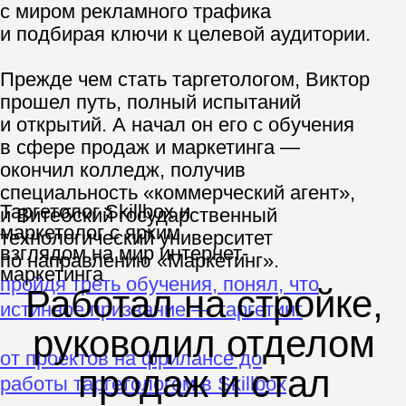
Узнать больше
Пройдя треть
обучения, понял,
что истинное
призвание —
таргетинг
Маркетинг — обширное понятие, и со
временем Виктор понял, что не хочет
распыляться на все сразу, и
остановился на актуальном сегодня
направлении — интернет-маркетинге. А
для его углубленного изучения решил