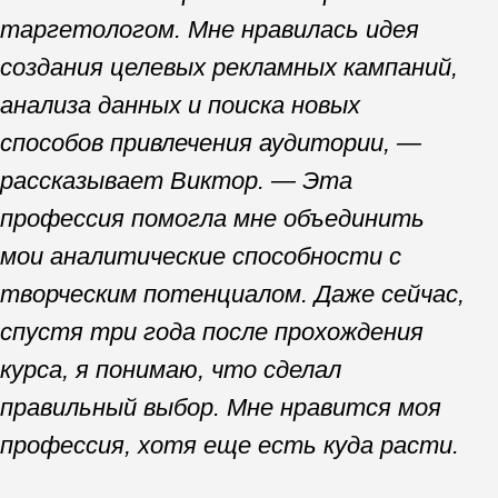
Сейчас в Skillbox Виктор продвигает
курсы по нейросетям, которые
за последний год стали актуальным
и востребованным направлением.
Он проводит исследования целевой
аудитории, тестирует различные
рекламные платформы
и оптимизирует стратегии рекламы
с целью увеличения продаж
и улучшения ROI (ред.:
коэффициента окупаемости).