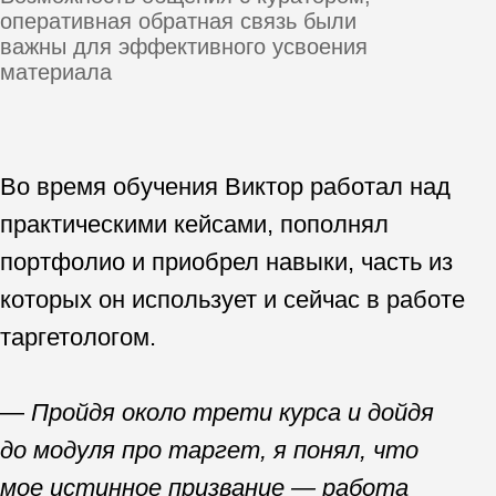
интернет-маркетинг, так как мне
хочется заниматься аналитикой.
Тем, кто сейчас раздумывает о
получении новой профессии или
расширении экспертизы, я бы
советовал просто брать и делать.
Любые средства, затраченные на
обучение, со временем окупаются. В
знания и опыт нужно вкладываться, в
том числе и финансово. К тому же
начать зарабатывать реально уже
при прохождении курса, как только вы
начнете получать первую практику и
кейсы. И я это знаю не понаслышке,
— резюмирует Виктор.