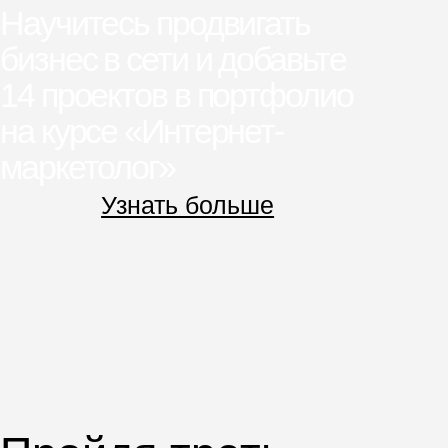
опирался
на следующие
факторы:
Гибкий график обучения
Обучение нужно было комфортно
совмещать с работой и личной жизнью
Программа обучения
Для Виктора была важна программа,
которую бы разработали
профессионалы отрасли.