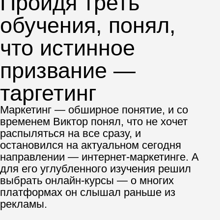
По его мнению, только так можно
получить актуальные знания и навыки
Наличие обратной связи
Возможность общения с куратором,
оперативная обратная связь были
важны для эффективного усвоения
материала
Во время обучения Виктор работал над
практическими кейсами, пополнял
портфолио и приобрел навыки, часть из
которых он использует и сейчас в работе
таргетологом.