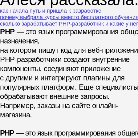
как начала путь и пришла к разработке
почему выбрала курсы вместо бесплатного обучени
сколько зарабатывает PHP-разработчик и какие у не
PHP
— это язык программирования обще
назначения,
на котором пишут код для веб-приложени
PHP-разработчики создают внутренние
компоненты, соединяют приложение
с другими и интегрируют плагины для
популярных платформ. Еще специалист
обрабатывают внешние запросы.
Например, заказы на сайте онлайн-
магазина.
PHP
— это язык программирования общег